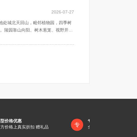
天地相合之建园思想。神道长廊。天地
山水之生机，天地之灵气。后辈亲朋时
2026-07-27
于四季鲜花，绿荫苍翠之龙脉天山，伴
地处城北天回山，毗邻植物园，四季树
址。陵园靠山向阳、树木葱笼、视野开
天地相合之建园思想。神道长廊。天地
山水之生机，天地之灵气。后辈亲朋时
于四季鲜花，绿荫苍翠之龙脉天山，伴
墓型价格优惠
专员一对一服务
专
方价格上真实折扣 赠礼品
全称陪同办理各项手续