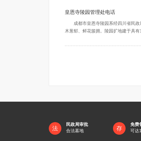
陵园建设者承吸明清建筑之精髓，融
皇恩寺陵园管理处电话
牌坊、亭台楼阁、雕梁玉砌，依山而上
至此，凭吊先辈、追念亲友、缅怀故旧
成都市皇恩寺陵园系经四川省民政厅
岁月之悠悠，纳日月之精华，庇佑生者
木葱郁、鲜花簇拥。陵园扩地建于具有
阔。居高望远，气若君临天下，势如虎
诗曰：憩于苍山中，遥望锦官城，城
陵园建设者承吸明清建筑之精髓，融
牌坊、亭台楼阁、雕梁玉砌，依山而上
至此，凭吊先辈、追念亲友、缅怀故旧
岁月之悠悠，纳日月之精华，庇佑生者
诗曰：憩于苍山中，遥望锦官城，城
民政局审批
免费
法
存
合法墓地
可达