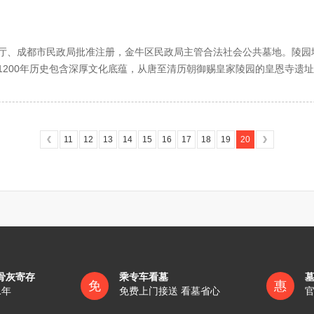
汇现代建筑之技艺，数十种墓穴款式彰出与山水相融，与花木相依，与
，浑然一体。龟鹤池中数千锦鲤竞相畅游，龙庭泉眼翻滚万千珠玑，尽显
，于信步休闲，淡泊宁静中，悟人生之真谛，感亲情之珍贵。仙逝者安息
、成都市民政局批准注册，金牛区民政局主管合法社会公共墓地。陵园
，赐福在世。
1200年历史包含深厚文化底蕴，从唐至清历朝御赐皇家陵园的皇恩寺遗
踞龙蟠。尽显浩浩皇恩，泽慧万千子民，乃极佳福祥之地。
与山相思，山与城相望，相思相望，想望相思，皇恩寺畔，天回山上。
汇现代建筑之技艺，数十种墓穴款式彰出与山水相融，与花木相依，与
，浑然一体。龟鹤池中数千锦鲤竞相畅游，龙庭泉眼翻滚万千珠玑，尽显
11
12
13
14
15
16
17
18
19
20
，于信步休闲，淡泊宁静中，悟人生之真谛，感亲情之珍贵。仙逝者安息
，赐福在世。
与山相思，山与城相望，相思相望，想望相思，皇恩寺畔，天回山上。
骨灰寄存
乘专车看墓
免
惠
1年
免费上门接送 看墓省心
官