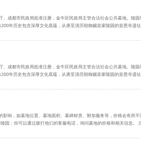
、成都市民政局批准注册，金牛区民政局主管合法社会公共墓地。陵园
1200年历史包含深厚文化底蕴，从唐至清历朝御赐皇家陵园的皇恩寺遗
踞龙蟠。尽显浩浩皇恩，泽慧万千子民，乃极佳福祥之地。
汇现代建筑之技艺，数十种墓穴款式彰出与山水相融，与花木相依，与
，浑然一体。龟鹤池中数千锦鲤竞相畅游，龙庭泉眼翻滚万千珠玑，尽显
，于信步休闲，淡泊宁静中，悟人生之真谛，感亲情之珍贵。仙逝者安息
、成都市民政局批准注册，金牛区民政局主管合法社会公共墓地。陵园
，赐福在世。
1200年历史包含深厚文化底蕴，从唐至清历朝御赐皇家陵园的皇恩寺遗
踞龙蟠。尽显浩浩皇恩，泽慧万千子民，乃极佳福祥之地。
与山相思，山与城相望，相思相望，想望相思，皇恩寺畔，天回山上。
汇现代建筑之技艺，数十种墓穴款式彰出与山水相融，与花木相依，与
，浑然一体。龟鹤池中数千锦鲤竞相畅游，龙庭泉眼翻滚万千珠玑，尽显
，于信步休闲，淡泊宁静中，悟人生之真谛，感亲情之珍贵。仙逝者安息
的影响，如墓地位置、墓地面积、墓碑材质、附加服务等，价格会有所不
，赐福在世。
恩寺陵园：你可以通过拨打他们的客服电话，询问墓地的价格和相关信息。 2
范围或套餐信息，你可以通过网络进行搜索和了解。 3. 实地考察：前往
与山相思，山与城相望，相思相望，想望相思，皇恩寺畔，天回山上。
况有所变化，因此在了解价格时，最好以最新