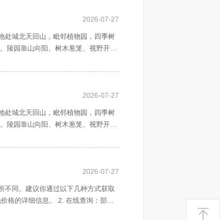
2026-07-27
地处城北天回山，毗邻植物园，四季树
址。陵园靠山向阳、树木葱笼、视野开
天地相合之建园思想。神道长廊。天地
山水之生机，天地之灵气。后辈亲朋时
2026-07-27
于四季鲜花，绿荫苍翠之龙脉天山，伴
地处城北天回山，毗邻植物园，四季树
址。陵园靠山向阳、树木葱笼、视野开
天地相合之建园思想。神道长廊。天地
山水之生机，天地之灵气。后辈亲朋时
2026-07-27
于四季鲜花，绿荫苍翠之龙脉天山，伴
所不同。建议你通过以下几种方式获取
格的详细信息。 2. 在线查询：部分
查询。 3. 实地考察：如果你方便的