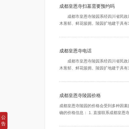
成都皇恩寺扫墓需要预约吗
成都市皇恩寺陵园系经四川省民政厅
木葱郁、鲜花簇拥。陵园扩地建于具有
阔。居高望远，气若君临天下，势如虎
陵园建设者承吸明清建筑之精髓，融
成都皇恩寺电话
牌坊、亭台楼阁、雕梁玉砌，依山而上
至此，凭吊先辈、追念亲友、缅怀故旧
成都市皇恩寺陵园系经四川省民政厅
岁月之悠悠，纳日月之精华，庇佑生者
木葱郁、鲜花簇拥。陵园扩地建于具有
阔。居高望远，气若君临天下，势如虎
诗曰：憩于苍山中，遥望锦官城，城
陵园建设者承吸明清建筑之精髓，融
成都皇恩寺陵园价格
牌坊、亭台楼阁、雕梁玉砌，依山而上
至此，凭吊先辈、追念亲友、缅怀故旧
成都皇恩寺陵园的价格会受到多种因素
岁月之悠悠，纳日月之精华，庇佑生者
确的价格信息： 1. 直接联系成都皇
公
站或其他殡葬服务平台上公布一些价格
诗曰：憩于苍山中，遥望锦官城，城
告
的实际情况，并与工作人员当面沟通价格和相关事宜。 需要注意的是，墓地价格可能会随着时间和市场情