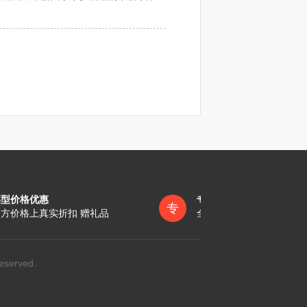
墓型价格优惠
专员一对一服务
专
方价格上真实折扣 赠礼品
全称陪同办理各项手续
eserved.