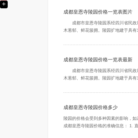
+
的信息为准。
成都皇恩寺陵园价格一览表图片
成都市皇恩寺陵园系经四川省民政厅
木葱郁、鲜花簇拥。陵园扩地建于具有
阔。居高望远，气若君临天下，势如虎
陵园建设者承吸明清建筑之精髓，融
成都皇恩寺陵园价格一览表最新
牌坊、亭台楼阁、雕梁玉砌，依山而上
至此，凭吊先辈、追念亲友、缅怀故旧
成都市皇恩寺陵园系经四川省民政厅
岁月之悠悠，纳日月之精华，庇佑生者
木葱郁、鲜花簇拥。陵园扩地建于具有
阔。居高望远，气若君临天下，势如虎
诗曰：憩于苍山中，遥望锦官城，城
陵园建设者承吸明清建筑之精髓，融
成都皇恩寺陵园价格多少
牌坊、亭台楼阁、雕梁玉砌，依山而上
至此，凭吊先辈、追念亲友、缅怀故旧
陵园的价格会受到多种因素的影响，如
岁月之悠悠，纳日月之精华，庇佑生者
成都皇恩寺陵园价格的准确信息： 1.
陵园可能会在其官方网站上提供一些价
诗曰：憩于苍山中，遥望锦官城，城