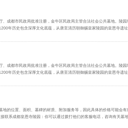
、成都市民政局批准注册，金牛区民政局主管合法社会公共墓地。陵园
1200年历史包含深厚文化底蕴，从唐至清历朝御赐皇家陵园的皇恩寺遗
踞龙蟠。尽显浩浩皇恩，泽慧万千子民，乃极佳福祥之地。
汇现代建筑之技艺，数十种墓穴款式彰出与山水相融，与花木相依，与
，浑然一体。龟鹤池中数千锦鲤竞相畅游，龙庭泉眼翻滚万千珠玑，尽显
，于信步休闲，淡泊宁静中，悟人生之真谛，感亲情之珍贵。仙逝者安息
、成都市民政局批准注册，金牛区民政局主管合法社会公共墓地。陵园
，赐福在世。
1200年历史包含深厚文化底蕴，从唐至清历朝御赐皇家陵园的皇恩寺遗
踞龙蟠。尽显浩浩皇恩，泽慧万千子民，乃极佳福祥之地。
与山相思，山与城相望，相思相望，想望相思，皇恩寺畔，天回山上。
汇现代建筑之技艺，数十种墓穴款式彰出与山水相融，与花木相依，与
，浑然一体。龟鹤池中数千锦鲤竞相畅游，龙庭泉眼翻滚万千珠玑，尽显
，于信步休闲，淡泊宁静中，悟人生之真谛，感亲情之珍贵。仙逝者安息
墓地的位置、面积、墓碑的材质、附加服务等，因此具体的价格可能会有
，赐福在世。
 直接联系成都皇恩寺陵园：你可以通过拨打他们的客服电话，咨询有关墓地价
格信息或价格范围，你可以通过搜索引擎查找成都皇恩寺陵园的官方网站进行
与山相思，山与城相望，相思相望，想望相思，皇恩寺畔，天回山上。