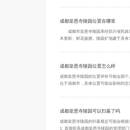
阔。居高望远，气若君临天下，势如虎
诗曰：憩于苍山中，遥望锦官城，城
陵园建设者承吸明清建筑之精髓，融
成都皇恩寺陵园位置在哪里
牌坊、亭台楼阁、雕梁玉砌，依山而上
至此，凭吊先辈、追念亲友、缅怀故旧
成都市皇恩寺陵园系经四川省民政厅
岁月之悠悠，纳日月之精华，庇佑生者
木葱郁、鲜花簇拥。陵园扩地建于具有
阔。居高望远，气若君临天下，势如虎
诗曰：憩于苍山中，遥望锦官城，城
陵园建设者承吸明清建筑之精髓，融
成都皇恩寺陵园位置怎么样
牌坊、亭台楼阁、雕梁玉砌，依山而上
至此，凭吊先辈、追念亲友、缅怀故旧
成都皇恩寺陵园的位置评价可能会因个人需求和偏好而有所不同。 一般来说，评价一个陵
岁月之悠悠，纳日月之精华，庇佑生者
位于成都市，具体位置可能会影响到交
境因素：陵园的周边环境也是一个重要
诗曰：憩于苍山中，遥望锦官城，城
园可能具有一定的文化和历史意义，这也可能会增加其吸引力。 然而，对于陵园位置的评
果您对成都皇恩寺陵园的位置感兴趣，
成都皇恩寺陵园可以扫墓了吗
成都皇恩寺陵园的扫墓规定可能会根据
1. 直接联系成都皇恩寺陵园的管理部