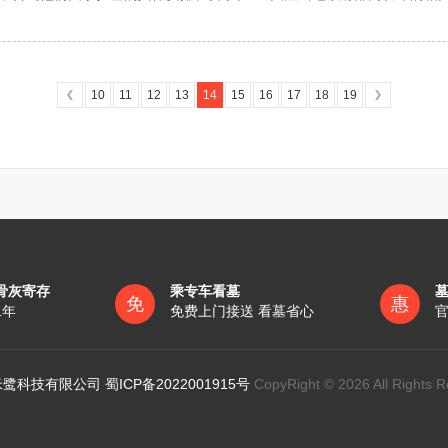
于成都皇恩寺陵园是否可以扫墓以及相关注意事项的最新和
10
11
12
13
14
15
16
17
18
19
骨灰寄存
乘专车看墓
免
惠
1年
免费上门接送 看墓省心
官
鹭科技有限公司 蜀ICP备2022001915号
CopyRight © 2026 All Rights R