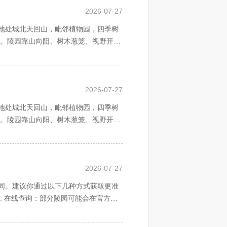
2026-07-27
地处城北天回山，毗邻植物园，四季树
址。陵园靠山向阳、树木葱笼、视野开
天地相合之建园思想。神道长廊。天地
山水之生机，天地之灵气。后辈亲朋时
2026-07-27
于四季鲜花，绿荫苍翠之龙脉天山，伴
地处城北天回山，毗邻植物园，四季树
址。陵园靠山向阳、树木葱笼、视野开
天地相合之建园思想。神道长廊。天地
山水之生机，天地之灵气。后辈亲朋时
2026-07-27
于四季鲜花，绿荫苍翠之龙脉天山，伴
同。建议你通过以下几种方式获取更准
. 在线查询：部分陵园可能会在官方网
成都皇恩寺陵园进行实地考察，了解墓地