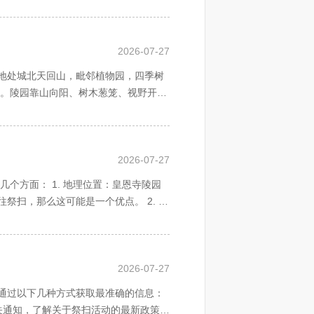
天地相合之建园思想。神道长廊。天地
山水之生机，天地之灵气。后辈亲朋时
2026-07-27
于四季鲜花，绿荫苍翠之龙脉天山，伴
地处城北天回山，毗邻植物园，四季树
址。陵园靠山向阳、树木葱笼、视野开
天地相合之建园思想。神道长廊。天地
山水之生机，天地之灵气。后辈亲朋时
2026-07-27
于四季鲜花，绿荫苍翠之龙脉天山，伴
扫，那么这可能是一个优点。 2. 环
感觉。 3. 文化和历史意义：有些陵
地了解该陵园的位置特点和优势。
2026-07-27
通过以下几种方式获取最准确的信息：
相关通知，了解关于祭扫活动的最新政策。