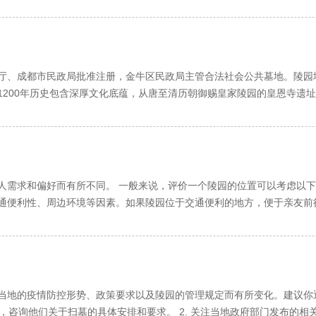
踞龙蟠。尽显浩浩皇恩，泽慧万千子民，乃极佳福祥之地。
与山相思，山与城相望，相思相望，想望相思，皇恩寺畔，天回山上。
汇现代建筑之技艺，数十种墓穴款式彰出与山水相融，与花木相依，与
，浑然一体。龟鹤池中数千锦鲤竞相畅游，龙庭泉眼翻滚万千珠玑，尽显
，于信步休闲，淡泊宁静中，悟人生之真谛，感亲情之珍贵。仙逝者安息
、成都市民政局批准注册，金牛区民政局主管合法社会公共墓地。陵园
，赐福在世。
1200年历史包含深厚文化底蕴，从唐至清历朝御赐皇家陵园的皇恩寺遗
踞龙蟠。尽显浩浩皇恩，泽慧万千子民，乃极佳福祥之地。
与山相思，山与城相望，相思相望，想望相思，皇恩寺畔，天回山上。
汇现代建筑之技艺，数十种墓穴款式彰出与山水相融，与花木相依，与
，浑然一体。龟鹤池中数千锦鲤竞相畅游，龙庭泉眼翻滚万千珠玑，尽显
，于信步休闲，淡泊宁静中，悟人生之真谛，感亲情之珍贵。仙逝者安息
园的位置可以考虑以下几个方面： 1. 地理位置：皇恩寺陵园
，赐福在世。
通便利性、周边环境等因素。如果陵园位于交通便利的地方，便于亲友前往祭
的考虑因素。一个安静、优美、绿化好的环境可以给人带来一种宁静和舒适的
与山相思，山与城相望，相思相望，想望相思，皇恩寺畔，天回山上。
价是一个相对主观的问题，不同的人可能会有不同的看法。如
建议您亲自前往考察，或者咨询当地的居民和相关专业人士，以便更全面
当地的疫情防控形势、政策要求以及陵园的管理规定而有所变化。建议你
门，咨询他们关于扫墓的具体安排和要求。 2. 关注当地政府部门发布的