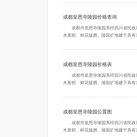
成都皇恩寺陵园价格查询
成都市皇恩寺陵园系经四川省民政厅
木葱郁、鲜花簇拥。陵园扩地建于具有
阔。居高望远，气若君临天下，势如虎
陵园建设者承吸明清建筑之精髓，融
成都皇恩寺陵园价格表
牌坊、亭台楼阁、雕梁玉砌，依山而上
至此，凭吊先辈、追念亲友、缅怀故旧
成都市皇恩寺陵园系经四川省民政厅
岁月之悠悠，纳日月之精华，庇佑生者
木葱郁、鲜花簇拥。陵园扩地建于具有
阔。居高望远，气若君临天下，势如虎
诗曰：憩于苍山中，遥望锦官城，城
陵园建设者承吸明清建筑之精髓，融
成都皇恩寺陵园位置图
牌坊、亭台楼阁、雕梁玉砌，依山而上
至此，凭吊先辈、追念亲友、缅怀故旧
成都市皇恩寺陵园系经四川省民政厅
岁月之悠悠，纳日月之精华，庇佑生者
木葱郁、鲜花簇拥。陵园扩地建于具有