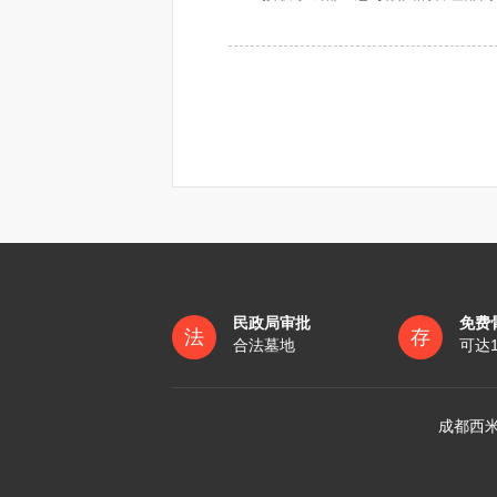
3. 查看当地媒体的报道，有时会有关于陵园祭扫的相关信息。 通过以上途径，你可以获得关
最准确的信息。
民政局审批
免费
法
存
合法墓地
可达
成都西米