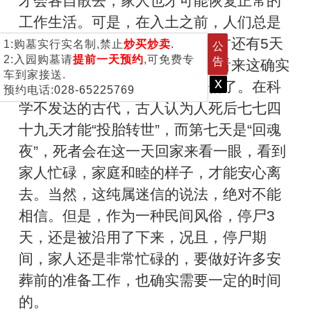
才会各自散去，家人也才可能恢复正常的
工作生活。可是，在入土之前，人们总是
会把逝者停尸3天，过去有的地方还有5天
1:购墓实行实名制,禁止
炒买炒卖
.
公
2:入园购墓请
提前一天预约
,可免费专
告
或7天，甚至更长一些时间的，看来这确实
车到家接送.
x
是一个流传很久的古老民风习俗了。在科
预约电话:
028-65225769
学不发达的古代，古人认为人死后七七四
十九天才能“投胎转世”，而第七天是“回魂
夜”，死者会在这一天回家来看一眼，看到
家人忙碌，家庭和睦的样子，才能安心离
去。当然，这纯属迷信的说法，绝对不能
相信。但是，作为一种民间风俗，停尸3
天，还是被沿用了下来，况且，停尸期
间，家人还是非常忙碌的，要做好许多安
葬前的准备工作，也确实需要一定的时间
的。