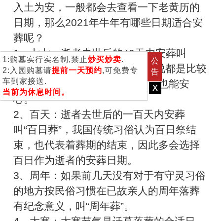
入土为安，一般都会去查看一下老黄历的
日期，那么2021年牛年有哪些日期适合安
葬呢？
1、七七：逝者去世后的49天内安葬叫
1:购墓实行实名制,禁止
炒买炒卖
.
公
做“热灰葬”，对于逝者和家人来说都是比较
2:入园购墓请
提前一天预约
,可免费专
告
车到家接送.
好的，逝者得以入土为安，家人也能安
x
当前为休息时间。
心。
2、百天：逝者去世后的一百天内安葬
叫“百日葬”，我国传统习俗认为百日祭结
束，也代表着葬期的结束，因此多会选择
百日作为逝者的安葬日期。
3、周年：如果前几天没有对于有守灵习俗
的地方按民俗习惯在已故亲人的周年落葬
有纪念意义，叫“周年葬”。