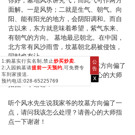
你好，墓地风水讲究气，而此气可作两方
面解。一是风势；二就是生气、朝气。向
阳、能有阳光的地方，会阴阳调和。而自
古以来，东方就意味着希望，紫气东来、
有朝气的方向。 墓地最忌朝北。在中国，
北方常有风沙雨雪，坟墓朝北易被侵蚀，
同时也有让...
1:购墓实行实名制,禁止
炒买炒卖
.
公
3，听个风水先生说我家爷的坟墓方向偏了
2:入园购墓请
提前一天预约
,可免费专
告
一点，请问我该怎么处理？请善心的大师
车到家接送.
x
预约电话:
028-65225769
指点一下谢谢！
听个风水先生说我家爷的坟墓方向偏了一
点，请问我该怎么处理？请善心的大师指
点一下谢谢！