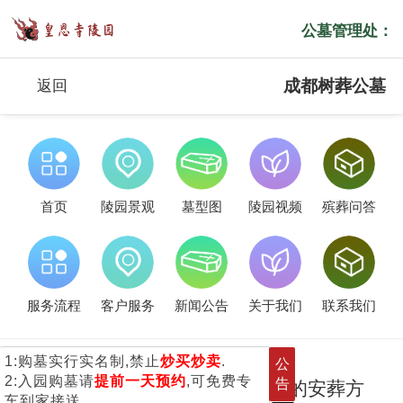
公墓管理处：
成都树葬公墓
返回
首页
陵园景观
墓型图
陵园视频
殡葬问答
服务流程
客户服务
新闻公告
关于我们
联系我们
1:购墓实行实名制,禁止
炒买炒卖
.
公
2:入园购墓请
提前一天预约
,可免费专
告
树葬是一种环保、节约土地资源的安葬方
车到家接送.