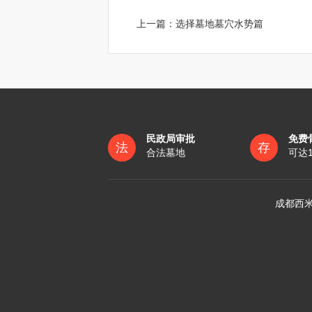
上一篇：
选择墓地墓穴水势篇
民政局审批
免费
法
存
合法墓地
可达
成都西米