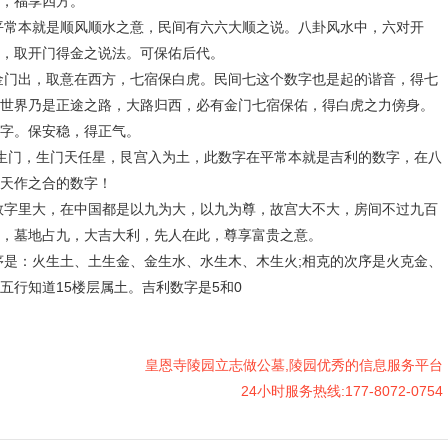
，福享四方。
本就是顺风顺水之意，民间有六六大顺之说。八卦风水中，六对开
，取开门得金之说法。可保佑后代。
出，取意在西方，七宿保白虎。民间七这个数字也是起的谐音，得七
世界乃是正途之路，大路归西，必有金门七宿保佑，得白虎之力傍身。
字。保安稳，得正气。
门，生门天任星，艮宫入为土，此数字在平常本就是吉利的数字，在八
天作之合的数字！
里大，在中国都是以九为大，以九为尊，故宫大不大，房间不过九百
，墓地占九，大吉大利，先人在此，尊享富贵之意。
：火生土、土生金、金生水、水生木、木生火;相克的次序是火克金、
五行知道15楼层属土。吉利数字是5和0
皇恩寺陵园立志做公墓,陵园优秀的信息服务平台
24小时服务热线:177-8072-0754