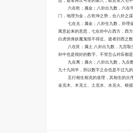
思，逝者再次号里的墓穴，取意安入宅中
六在乾；属金；八卦出九数，六在平常
门，地理为金，占乾坤之势，合八卦之谋
七在兑；属金；八卦生九数，卦理金门
寓意起来的意思，七在卦中占西方，西方
白虎傍身妖魔鬼怪不得近。逝者归西之数
八在艮；属土 八卦出九数，九宫取生
卦中也是很好的数字。不管怎么对应都是
九在离；属火；八卦出九数，九在数字
九十九间半，所以数字之合也是不过九的
五行相生相克的道理，其相生的次序是
金克木、木克土、土克水、水克火。根据