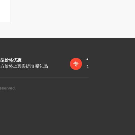
墓型价格优惠
专员一对一服务
专
方价格上真实折扣 赠礼品
全称陪同办理各项手续
eserved.