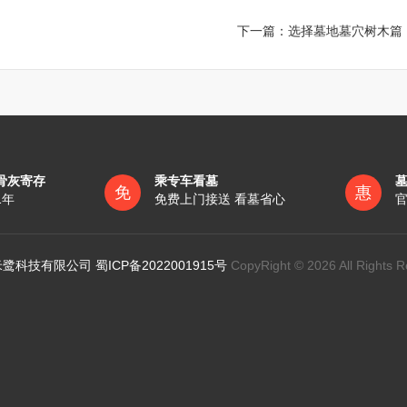
下一篇：
选择墓地墓穴树木篇
骨灰寄存
乘专车看墓
免
惠
1年
免费上门接送 看墓省心
官
鹭科技有限公司 蜀ICP备2022001915号
CopyRight © 2026 All Rights R