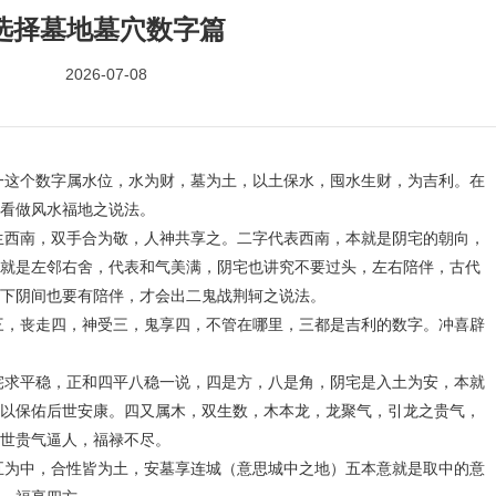
选择墓地墓穴数字篇
2026-07-08
个数字属水位，水为财，墓为土，以土保水，囤水生财，为吉利。在
看做风水福地之说法。
南，双手合为敬，人神共享之。二字代表西南，本就是阴宅的朝向，
就是左邻右舍，代表和气美满，阴宅也讲究不要过头，左右陪伴，古代
下阴间也要有陪伴，才会出二鬼战荆轲之说法。
丧走四，神受三，鬼享四，不管在哪里，三都是吉利的数字。冲喜辟
平稳，正和四平八稳一说，四是方，八是角，阴宅是入土为安，本就
以保佑后世安康。四又属木，双生数，木本龙，龙聚气，引龙之贵气，
世贵气逼人，福禄不尽。
中，合性皆为土，安墓享连城（意思城中之地）五本意就是取中的意